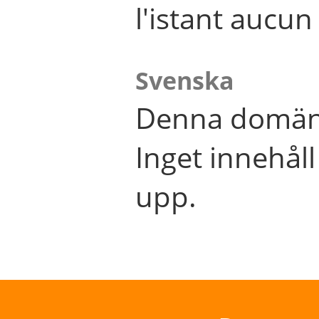
l'istant aucu
Svenska
Denna domän 
Inget innehål
upp.